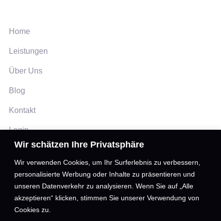
NAVIGATION
Home
Leistungen
Über Uns
Blog
Kontakt
Login
Wir schätzen Ihre Privatsphäre
+41 766808757
Wir verwenden Cookies, um Ihr Surferlebnis zu verbessern,
kontakt@martial-arts-business.com
personalisierte Werbung oder Inhalte zu präsentieren und
unseren Datenverkehr zu analysieren. Wenn Sie auf „Alle
martialartsbusiness.nico
akzeptieren“ klicken, stimmen Sie unserer Verwendung von
martial_arts_business
Cookies zu.