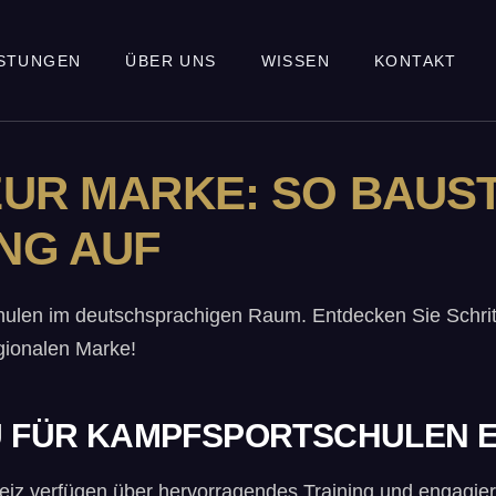
ISTUNGEN
ÜBER UNS
WISSEN
KONTAKT
UR MARKE: SO BAUST
NG AUF
ulen im deutschsprachigen Raum. Entdecken Sie Schritt-
gionalen Marke!
U FÜR KAMPFSPORTSCHULEN 
eiz verfügen über hervorragendes Training und engagier