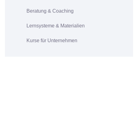
Beratung & Coaching
Lernsysteme & Materialien
Kurse für Unternehmen
RUF UNS AN.
Du willst direkt mit uns sprechen? Dann melde
Dich zwischen 10 und 18 Uhr täglich bei uns.
+41 766808757