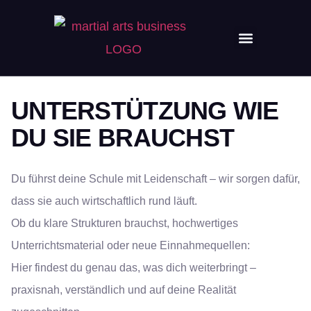
UNTERSTÜTZUNG WIE
DU SIE BRAUCHST
Du führst deine Schule mit Leidenschaft – wir sorgen dafür,
dass sie auch wirtschaftlich rund läuft.
Ob du klare Strukturen brauchst, hochwertiges
Unterrichtsmaterial oder neue Einnahmequellen:
Hier findest du genau das, was dich weiterbringt –
praxisnah, verständlich und auf deine Realität