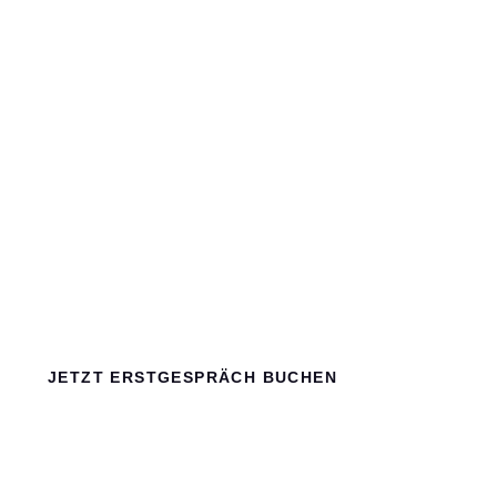
DU WILLST, DASS
DEINE SCHULE
LÄUFT?
DANN LASS UNS GEMEINSAM HERAUSFINDEN,
WAS DEIN NÄCHSTER SINNVOLLER SCHRITT
IST.
JETZT ERSTGESPRÄCH BUCHEN