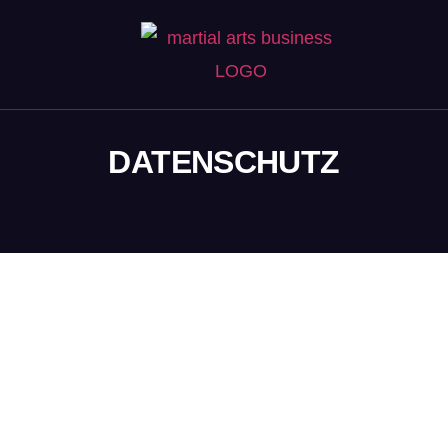
DATENSCHUTZ
VERANTWORTLICHER IM SINNE DER
DATENSCHUTZGESETZE, INSBESONDERE DER EU-
DATENSCHUTZGRUNDVERORDNUNG (DSGVO), SIND: